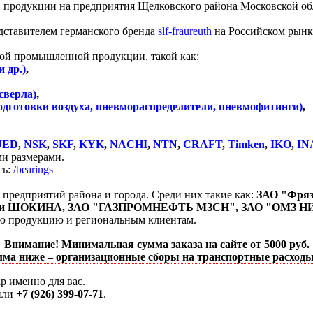
 продукции на предприятия Щелковского района Московской об
дставителем германского бренда
slf-fraureuth
на Российском рынк
ой промышленной продукции, такой как:
 др.)
,
сверла)
,
одготовки воздуха, пневмораспределители, пневмофитинги)
,
JED
,
NSK
,
SKF
,
KYK
,
NACHI
,
NTN
,
CRAFT
,
Timken
,
IKO
,
IN
и размерами.
сь:
/bearings
редприятий района и города. Среди них такие как:
ЗАО "Фряз
имени ШОКИНА, ЗАО "ГАЗПРОМНЕФТЬ МЗСН", ЗАО "ОМЗ 
ую продукцию и региональным клиентам.
Внимание! Минимальная сумма заказа на сайте от 5000 руб.
мма ниже – организационные сборы на транспортные расходы 
р именно для вас.
или
+7 (926) 399-07-71
.