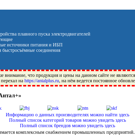
тройства плавного пуска электродвигателей
тующие
ые источники питания и ИБП
 быстросъёмные соединения
 внимание, что продукция и цены на данном сайте не являютс
 перехал на
https://antalplus.ru
, на нём ведется постоянное обновл
«Антал+»
ый, Щелково, Москва, Пушкино, Королёв, Балашиха, Фряново, 
ПЗ, Neutral, WHX, ZWZ, CRAFT, СПЗ-4, NECTECH, KG, LQY, DP
Информацию о данных производителях можно найти здесь
Полный список категорий товаров можно увидеть здесь
Полный список брендов можно увидеть здесь
занимается комплексным снабжением промышленных предприятий