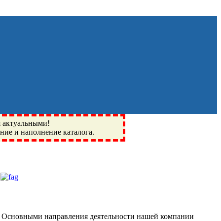
я актуальными!
ение и наполнение каталога.
Монино, Ивантеевка, подшипники, пневматика, метизы,
I, BSN, SPZ, РФ, BMZ, ХАРП, CX, РОЛТОМ, APZ, FBJ, KYK,
. Основными направления деятельности нашей компании