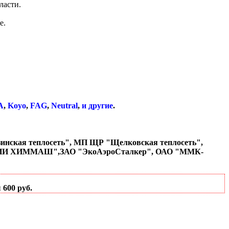
ласти.
е.
A
,
Koyo
,
FAG
,
Neutral
,
и другие
.
инская теплосеть", МП ЩР "Щелковская теплосеть",
НИИ ХИММАШ",ЗАО "ЭкоАэроСталкер", ОАО "ММК-
600 руб.