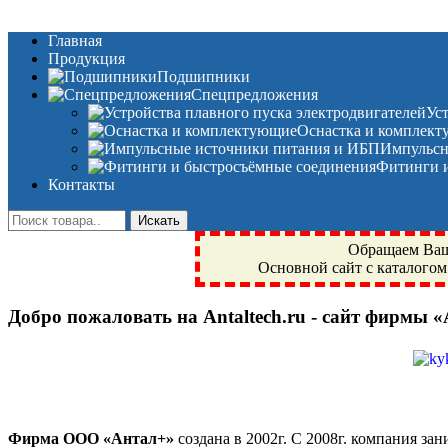
Главная
Продукция
Подшипники
Спецпредложения
Ус
Оснастка и комплек
Импульсн
Фитинги и
Контакты
Обращаем Ваше
Основной сайт с каталогом
Добро пожаловать на Antaltech.ru - сайт фирмы 
Фрязино, Антал+, плюс, Свердловский, Загорянский, Юбилейн
техника, сварочные аппараты, NIS, NSK, JED, KPT, NXZ, Г
NTN, SKF, купить, заказать
Фирма ООО «Антал+»
создана в 2002г. С 2008г. компания 