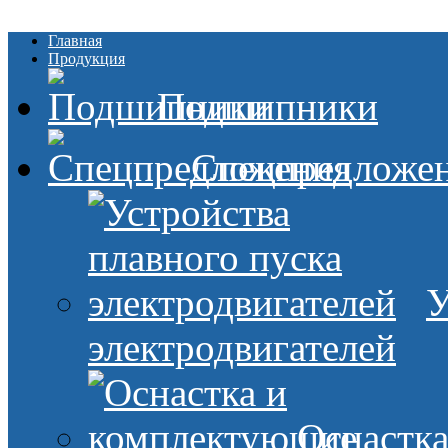
Главная
Продукция
Подшипники
Спецпредложе
У
электродвигателей
Оснастк