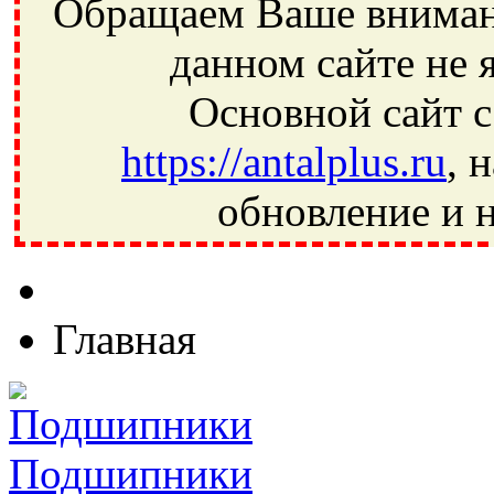
Обращаем Ваше внимани
данном сайте не 
Основной сайт с
https://antalplus.ru
, 
обновление и н
Фрязино, Антал+, плюс, Свердловский, Загорянский, Юбилей
Ивантеевка, подшипники, пневматика, метизы, техника, сваро
CRAFT, СПЗ-4, NECTECH, KG, LQY, DPI, BSN, SPZ, РФ, BMZ,
Главная
Подшипники