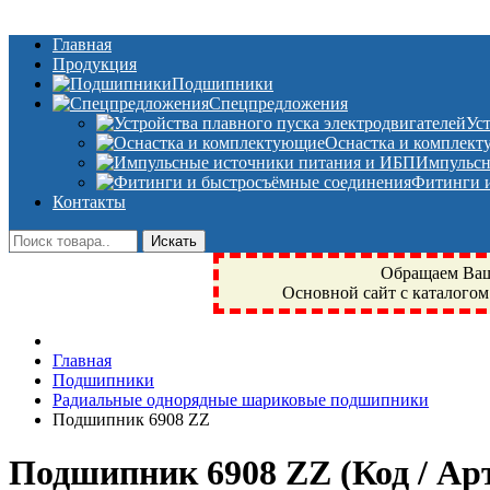
Главная
Продукция
Подшипники
Спецпредложения
Ус
Оснастка и комплек
Импульсн
Фитинги и
Контакты
Обращаем Ваше
Основной сайт с каталогом
Фрязино, Антал+, плюс, Свердловский, Загорянский, Юбилейн
Главная
техника, сварочные аппараты, NIS, NSK, JED, KPT, NXZ, Г
Подшипники
NTN, SKF, купить, заказать
Радиальные однорядные шариковые подшипники
Подшипник 6908 ZZ
Подшипник 6908 ZZ
(Код / А