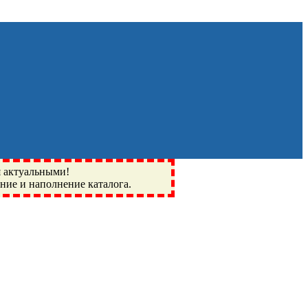
я актуальными!
ение и наполнение каталога.
Монино, Ивантеевка, подшипники, пневматика, метизы,
I, BSN, SPZ, РФ, BMZ, ХАРП, CX, РОЛТОМ, APZ, FBJ, KYK,