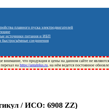
тройства плавного пуска электродвигателей
тующие
ые источники питания и ИБП
 быстросъёмные соединения
 внимание, что продукция и цены на данном сайте не являютс
 перехал на
https://antalplus.ru
, на нём ведется постоянное обновл
ый, Щелково, Москва, Пушкино, Королёв, Балашиха, Фряново, 
ПЗ, Neutral, WHX, ZWZ, CRAFT, СПЗ-4, NECTECH, KG, LQY, DP
ртикул / ИСО:
6908 ZZ
)