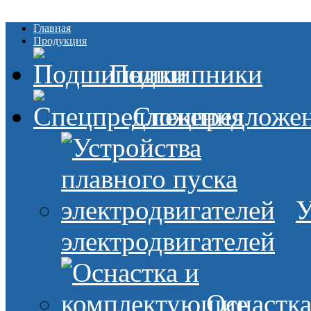
Главная
Продукция
Подшипники
Спецпредложе
У
электродвигателей
Оснастк