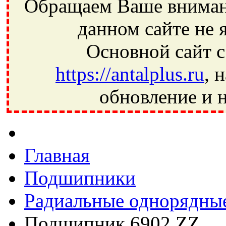
Обращаем Ваше внимани
данном сайте не 
Основной сайт с
https://antalplus.ru
, 
обновление и н
Фрязино, Антал+, плюс, Свердловский, Загорянский, Юбилей
Ивантеевка, подшипники, пневматика, метизы, техника, сваро
CRAFT, СПЗ-4, NECTECH, KG, LQY, DPI, BSN, SPZ, РФ, BMZ,
Главная
Подшипники
Радиальные однорядны
Подшипник 6902 ZZ