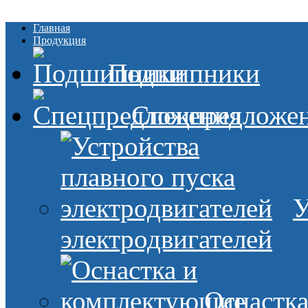
Главная
Продукция
Подшипники
Спецпредложе
У
электродвигателей
Оснастк