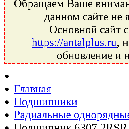
Обращаем Ваше внимани
данном сайте не 
Основной сайт с
https://antalplus.ru
, 
обновление и н
Фрязино, Антал+, плюс, Свердловский, Загорянский, Юбилей
Ивантеевка, подшипники, пневматика, метизы, техника, сваро
CRAFT, СПЗ-4, NECTECH, KG, LQY, DPI, BSN, SPZ, РФ, BMZ,
Главная
Подшипники
Радиальные однорядны
Подшипник 6307 2RSR