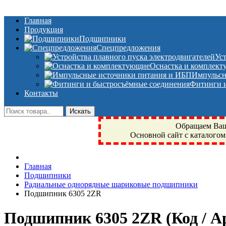
Главная
Продукция
Подшипники
Спецпредложения
Ус
Оснастка и комплек
Импульсн
Фитинги и
Контакты
Обращаем Ваше
Основной сайт с каталогом
Фрязино, Антал+, плюс, Свердловский, Загорянский, Юбилейн
Главная
техника, сварочные аппараты, NIS, NSK, JED, KPT, NXZ, Г
Подшипники
NTN, SKF, купить, заказать
Радиальные однорядные шариковые подшипники
Подшипник 6305 2ZR
Подшипник 6305 2ZR
(Код / 