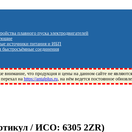
тройства плавного пуска электродвигателей
тующие
ые источники питания и ИБП
 быстросъёмные соединения
 внимание, что продукция и цены на данном сайте не являютс
 перехал на
https://antalplus.ru
, на нём ведется постоянное обновл
ый, Щелково, Москва, Пушкино, Королёв, Балашиха, Фряново, 
ПЗ, Neutral, WHX, ZWZ, CRAFT, СПЗ-4, NECTECH, KG, LQY, DP
Артикул / ИСО:
6305 2ZR
)