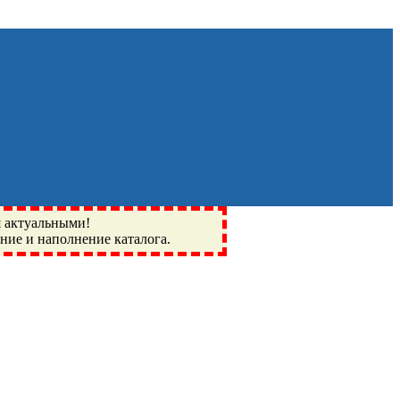
я актуальными!
ение и наполнение каталога.
Монино, Ивантеевка, подшипники, пневматика, метизы,
I, BSN, SPZ, РФ, BMZ, ХАРП, CX, РОЛТОМ, APZ, FBJ, KYK,