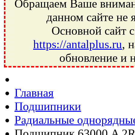
Обращаем Ваше внимани
данном сайте не 
Основной сайт с
https://antalplus.ru
, 
обновление и н
Фрязино, Антал+, плюс, Свердловский, Загорянский, Юбилей
Ивантеевка, подшипники, пневматика, метизы, техника, сваро
CRAFT, СПЗ-4, NECTECH, KG, LQY, DPI, BSN, SPZ, РФ, BMZ,
Главная
Подшипники
Радиальные однорядны
Подшипник 63000 A 2