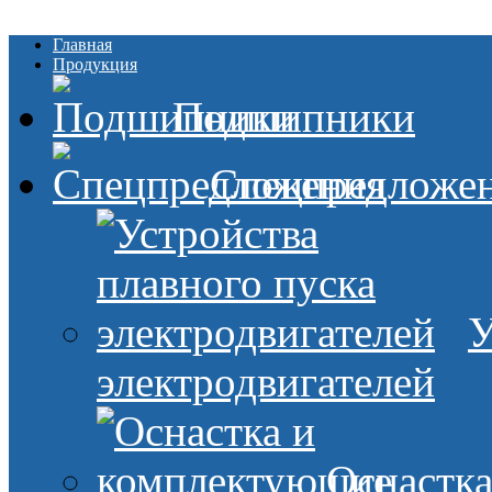
Главная
Продукция
Подшипники
Спецпредложе
У
электродвигателей
Оснастк