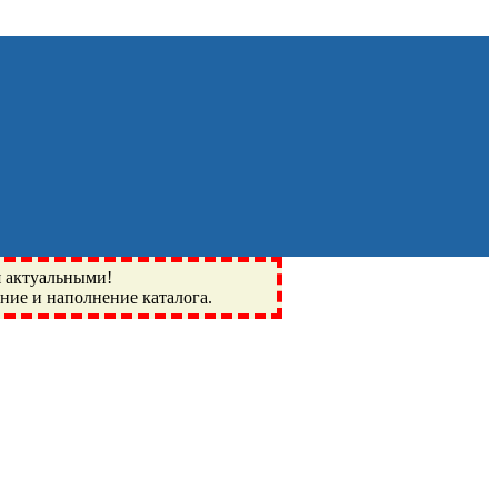
я актуальными!
ение и наполнение каталога.
Монино, Ивантеевка, подшипники, пневматика, метизы,
I, BSN, SPZ, РФ, BMZ, ХАРП, CX, РОЛТОМ, APZ, FBJ, KYK,