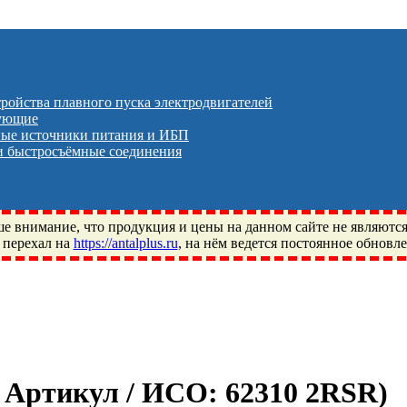
тройства плавного пуска электродвигателей
тующие
ые источники питания и ИБП
 быстросъёмные соединения
 внимание, что продукция и цены на данном сайте не являютс
 перехал на
https://antalplus.ru
, на нём ведется постоянное обновл
ый, Щелково, Москва, Пушкино, Королёв, Балашиха, Фряново, 
ПЗ, Neutral, WHX, ZWZ, CRAFT, СПЗ-4, NECTECH, KG, LQY, DP
/ Артикул / ИСО:
62310 2RSR
)