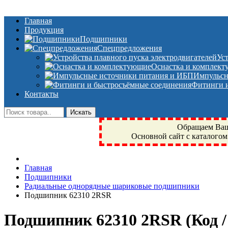
Главная
Продукция
Подшипники
Спецпредложения
Ус
Оснастка и комплек
Импульсн
Фитинги и
Контакты
Обращаем Ваше
Основной сайт с каталогом
Фрязино, Антал+, плюс, Свердловский, Загорянский, Юбилейн
Главная
техника, сварочные аппараты, NIS, NSK, JED, KPT, NXZ, Г
Подшипники
NTN, SKF, купить, заказать
Радиальные однорядные шариковые подшипники
Подшипник 62310 2RSR
Подшипник 62310 2RSR
(Код 