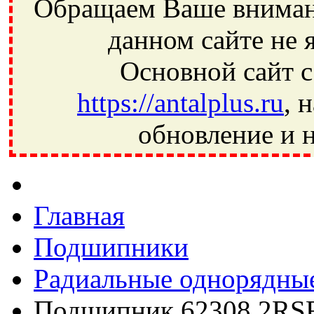
Обращаем Ваше внимани
данном сайте не 
Основной сайт с
https://antalplus.ru
, 
обновление и н
Фрязино, Антал+, плюс, Свердловский, Загорянский, Юбилей
Ивантеевка, подшипники, пневматика, метизы, техника, сваро
CRAFT, СПЗ-4, NECTECH, KG, LQY, DPI, BSN, SPZ, РФ, BMZ,
Главная
Подшипники
Радиальные однорядны
Подшипник 62308 2RS