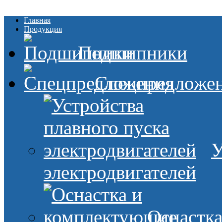
Главная
Продукция
Подшипники
Спецпредложе
У
электродвигателей
Оснастк