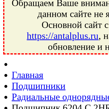
Обращаем Ваше внимани
данном сайте не 
Основной сайт с
https://antalplus.ru
, 
обновление и н
Фрязино, Антал+, плюс, Свердловский, Загорянский, Юбилей
Ивантеевка, подшипники, пневматика, метизы, техника, сваро
CRAFT, СПЗ-4, NECTECH, KG, LQY, DPI, BSN, SPZ, РФ, BMZ,
Главная
Подшипники
Радиальные однорядны
Подшипник 6204 C 2H