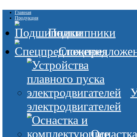
Главная
Продукция
Подшипники
Спецпредложе
У
электродвигателей
Оснастк