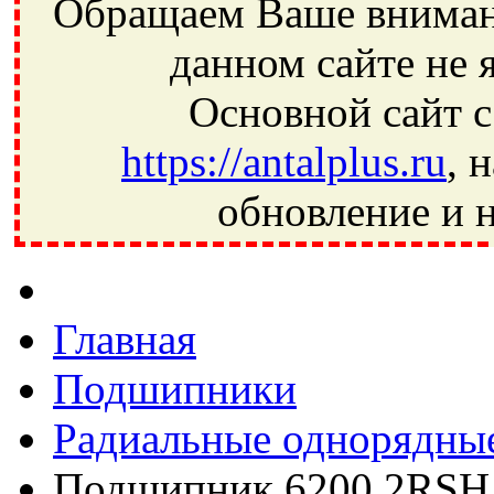
Обращаем Ваше внимани
данном сайте не 
Основной сайт с
https://antalplus.ru
, 
обновление и н
Фрязино, Антал+, плюс, Свердловский, Загорянский, Юбилей
Ивантеевка, подшипники, пневматика, метизы, техника, сваро
CRAFT, СПЗ-4, NECTECH, KG, LQY, DPI, BSN, SPZ, РФ, BMZ,
Главная
Подшипники
Радиальные однорядны
Подшипник 6200 2RSH 