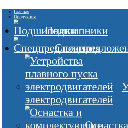
Главная
Продукция
Подшипники
Спецпредложе
У
электродвигателей
Оснастк