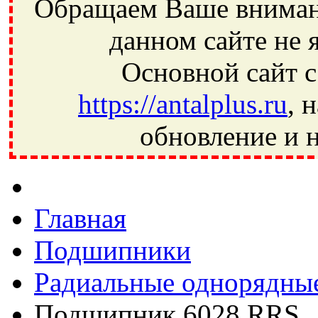
Обращаем Ваше внимани
данном сайте не 
Основной сайт с
https://antalplus.ru
, 
обновление и н
Фрязино, Антал+, плюс, Свердловский, Загорянский, Юбилей
Ивантеевка, подшипники, пневматика, метизы, техника, сваро
CRAFT, СПЗ-4, NECTECH, KG, LQY, DPI, BSN, SPZ, РФ, BMZ,
Главная
Подшипники
Радиальные однорядны
Подшипник 6028 RRS