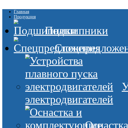
Главная
Продукция
Подшипники
Спецпредложе
У
электродвигателей
Оснастк