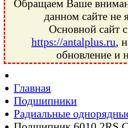
Обращаем Ваше внимани
данном сайте не 
Основной сайт с
https://antalplus.ru
, 
обновление и н
Фрязино, Антал+, плюс, Свердловский, Загорянский, Юбилей
Ивантеевка, подшипники, пневматика, метизы, техника, сваро
CRAFT, СПЗ-4, NECTECH, KG, LQY, DPI, BSN, SPZ, РФ, BMZ,
Главная
Подшипники
Радиальные однорядны
Подшипник 6010 2RS 