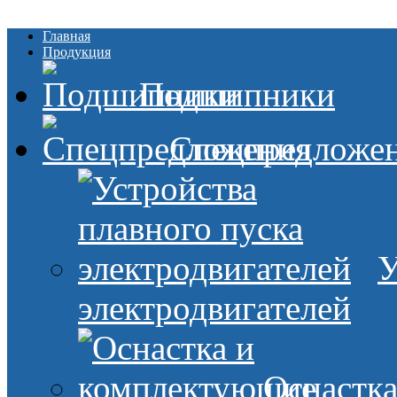
Главная
Продукция
Подшипники
Спецпредложе
У
электродвигателей
Оснастк