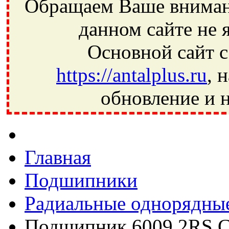
Обращаем Ваше внимани
данном сайте не 
Основной сайт с
https://antalplus.ru
, 
обновление и н
Фрязино, Антал+, плюс, Свердловский, Загорянский, Юбилей
Ивантеевка, подшипники, пневматика, метизы, техника, сваро
CRAFT, СПЗ-4, NECTECH, KG, LQY, DPI, BSN, SPZ, РФ, BMZ,
Главная
Подшипники
Радиальные однорядны
Подшипник 6009 2RS 