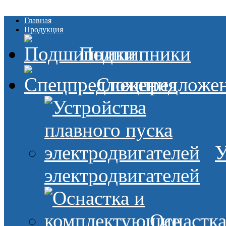
Главная
Продукция
Подшипники
Спецпредложе
У
электродвигателей
Оснастк