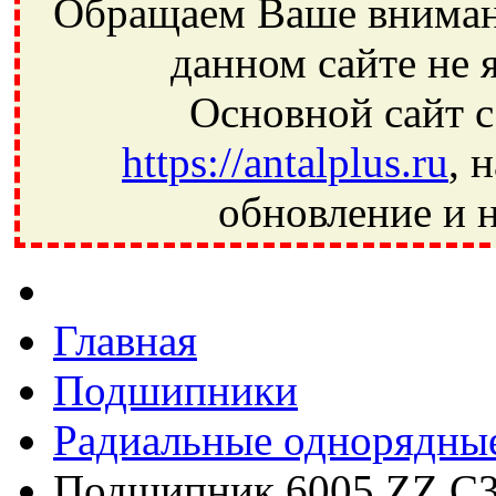
Обращаем Ваше внимани
данном сайте не 
Основной сайт с
https://antalplus.ru
, 
обновление и н
Фрязино, Антал+, плюс, Свердловский, Загорянский, Юбилей
Ивантеевка, подшипники, пневматика, метизы, техника, сваро
CRAFT, СПЗ-4, NECTECH, KG, LQY, DPI, BSN, SPZ, РФ, BMZ,
Главная
Подшипники
Радиальные однорядны
Подшипник 6005 ZZ C