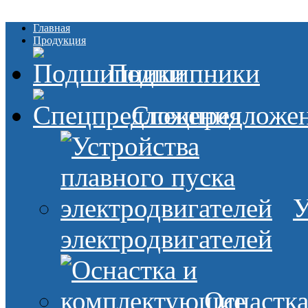
Главная
Продукция
Подшипники
Спецпредложе
У
электродвигателей
Оснастк