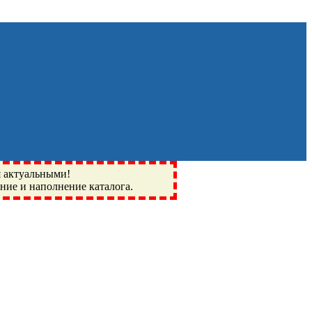
я актуальными!
ение и наполнение каталога.
Монино, Ивантеевка, подшипники, пневматика, метизы,
I, BSN, SPZ, РФ, BMZ, ХАРП, CX, РОЛТОМ, APZ, FBJ, KYK,