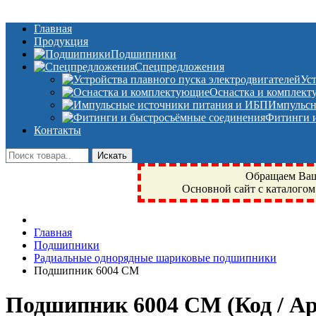
Главная
Продукция
Подшипники
Спецпредложения
Ус
Оснастка и комплек
Импульсн
Фитинги и
Контакты
Обращаем Ваше
Основной сайт с каталогом
Фрязино, Антал+, плюс, Свердловский, Загорянский, Юбилейн
Главная
техника, сварочные аппараты, NIS, NSK, JED, KPT, NXZ, Г
Подшипники
NTN, SKF, купить, заказать
Радиальные однорядные шариковые подшипники
Подшипник 6004 CM
Подшипник 6004 CM
(Код / 