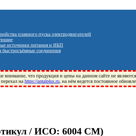
тройства плавного пуска электродвигателей
тующие
ые источники питания и ИБП
 быстросъёмные соединения
 внимание, что продукция и цены на данном сайте не являютс
 перехал на
https://antalplus.ru
, на нём ведется постоянное обновл
ый, Щелково, Москва, Пушкино, Королёв, Балашиха, Фряново, 
ПЗ, Neutral, WHX, ZWZ, CRAFT, СПЗ-4, NECTECH, KG, LQY, DP
Артикул / ИСО:
6004 CM
)