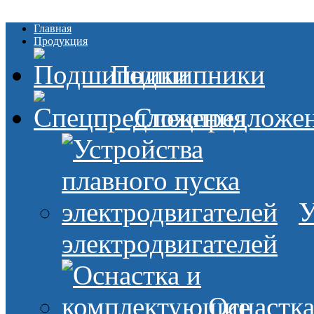
Главная
Продукция
Подшипники
Спецпредложе
У
электродвигателей
Оснастк