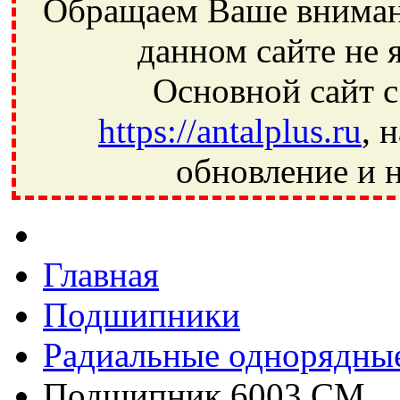
Обращаем Ваше внимани
данном сайте не 
Основной сайт с
https://antalplus.ru
, 
обновление и н
Фрязино, Антал+, плюс, Свердловский, Загорянский, Юбилей
Ивантеевка, подшипники, пневматика, метизы, техника, сваро
CRAFT, СПЗ-4, NECTECH, KG, LQY, DPI, BSN, SPZ, РФ, BMZ,
Главная
Подшипники
Радиальные однорядны
Подшипник 6003 CM