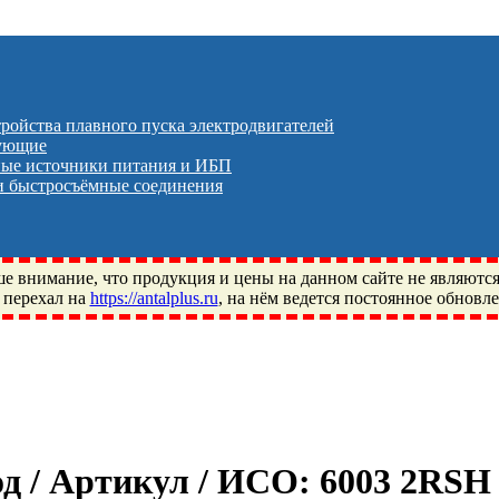
тройства плавного пуска электродвигателей
тующие
ые источники питания и ИБП
 быстросъёмные соединения
 внимание, что продукция и цены на данном сайте не являютс
 перехал на
https://antalplus.ru
, на нём ведется постоянное обновл
ый, Щелково, Москва, Пушкино, Королёв, Балашиха, Фряново, 
ПЗ, Neutral, WHX, ZWZ, CRAFT, СПЗ-4, NECTECH, KG, LQY, DP
од / Артикул / ИСО:
6003 2RSH 