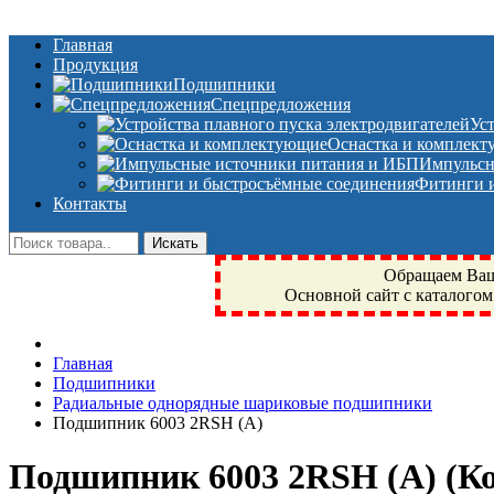
Главная
Продукция
Подшипники
Спецпредложения
Ус
Оснастка и комплек
Импульсн
Фитинги и
Контакты
Обращаем Ваше
Основной сайт с каталогом
Фрязино, Антал+, плюс, Свердловский, Загорянский, Юбилейн
Главная
техника, сварочные аппараты, NIS, NSK, JED, KPT, NXZ, Г
Подшипники
NTN, SKF, купить, заказать
Радиальные однорядные шариковые подшипники
Подшипник 6003 2RSH (А)
Подшипник 6003 2RSH (А)
(К