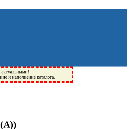
я актуальными!
ение и наполнение каталога.
Монино, Ивантеевка, подшипники, пневматика, метизы,
I, BSN, SPZ, РФ, BMZ, ХАРП, CX, РОЛТОМ, APZ, FBJ, KYK,
(А)
)