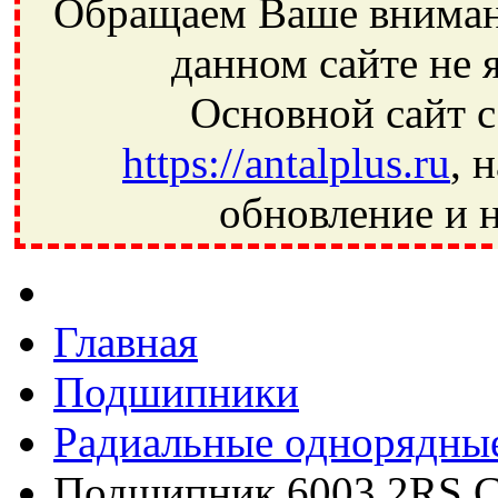
Обращаем Ваше внимани
данном сайте не 
Основной сайт с
https://antalplus.ru
, 
обновление и н
Фрязино, Антал+, плюс, Свердловский, Загорянский, Юбилей
Ивантеевка, подшипники, пневматика, метизы, техника, сваро
CRAFT, СПЗ-4, NECTECH, KG, LQY, DPI, BSN, SPZ, РФ, BMZ,
Главная
Подшипники
Радиальные однорядны
Подшипник 6003 2RS 