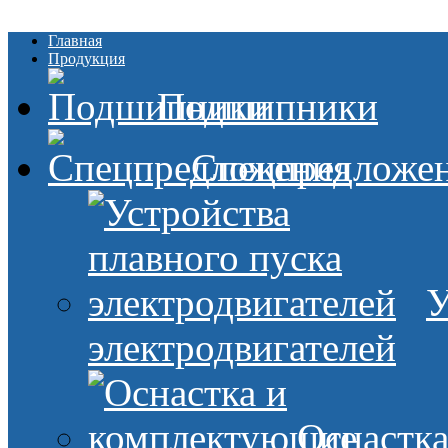
Главная
Продукция
Подшипники
Спецпредложе
У
электродвигателей
Оснастк