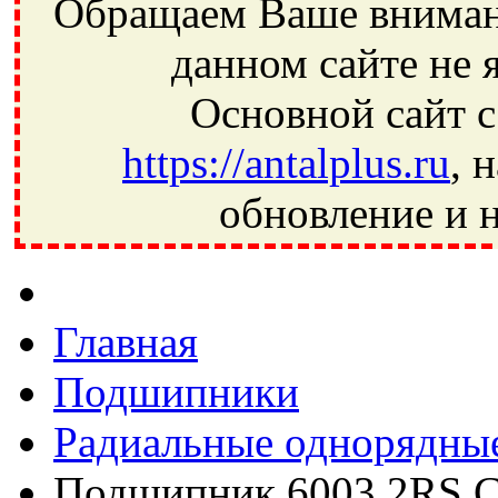
Обращаем Ваше внимани
данном сайте не 
Основной сайт с
https://antalplus.ru
, 
обновление и н
Фрязино, Антал+, плюс, Свердловский, Загорянский, Юбилей
Ивантеевка, подшипники, пневматика, метизы, техника, сваро
CRAFT, СПЗ-4, NECTECH, KG, LQY, DPI, BSN, SPZ, РФ, BMZ,
Главная
Подшипники
Радиальные однорядны
Подшипник 6003 2RS 