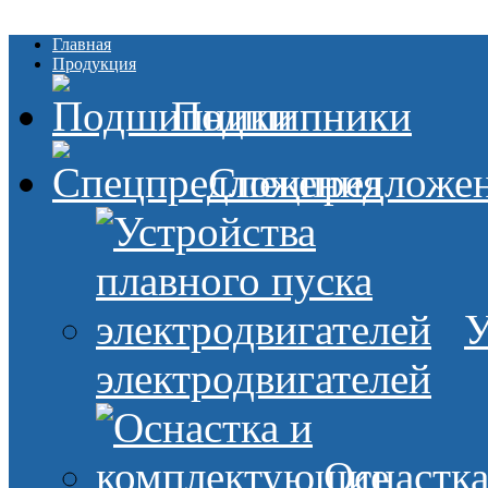
Главная
Продукция
Подшипники
Спецпредложе
У
электродвигателей
Оснастк