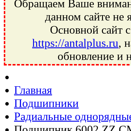
Обращаем Ваше внимани
данном сайте не 
Основной сайт с
https://antalplus.ru
, 
обновление и н
Фрязино, Антал+, плюс, Свердловский, Загорянский, Юбилей
Ивантеевка, подшипники, пневматика, метизы, техника, сваро
CRAFT, СПЗ-4, NECTECH, KG, LQY, DPI, BSN, SPZ, РФ, BMZ,
Главная
Подшипники
Радиальные однорядны
Подшипник 6002 ZZ C