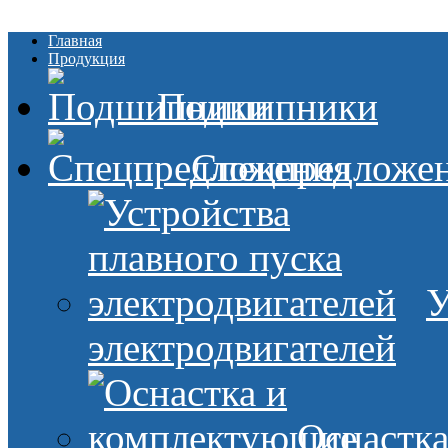
Главная
Продукция
Подшипники
Спецпредложе
У
электродвигателей
Оснастк