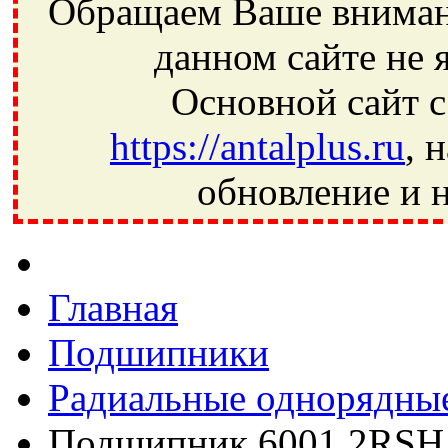
Обращаем Ваше внимани
данном сайте не 
Основной сайт с
https://antalplus.ru
, 
обновление и н
Фрязино, Антал+, плюс, Свердловский, Загорянский, Юбилей
Ивантеевка, подшипники, пневматика, метизы, техника, сваро
CRAFT, СПЗ-4, NECTECH, KG, LQY, DPI, BSN, SPZ, РФ, BMZ,
Главная
Подшипники
Радиальные однорядны
Подшипник 6001 2RSH