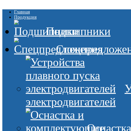
Главная
Продукция
Подшипники
Спецпредложе
У
электродвигателей
Оснастк