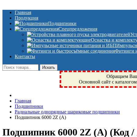
Главная
Продукция
Подшипники
Спецпредложения
Ус
Оснастка и комплек
Импульсн
Фитинги и
Контакты
Обращаем Ваше
Основной сайт с каталогом
Фрязино, Антал+, плюс, Свердловский, Загорянский, Юбилейн
Главная
техника, сварочные аппараты, NIS, NSK, JED, KPT, NXZ, Г
Подшипники
NTN, SKF, купить, заказать
Радиальные однорядные шариковые подшипники
Подшипник 6000 2Z (А)
Подшипник 6000 2Z (А)
(Код 