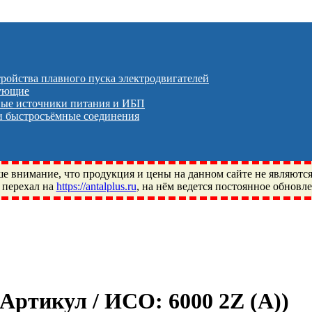
тройства плавного пуска электродвигателей
тующие
ые источники питания и ИБП
 быстросъёмные соединения
 внимание, что продукция и цены на данном сайте не являютс
 перехал на
https://antalplus.ru
, на нём ведется постоянное обновл
ый, Щелково, Москва, Пушкино, Королёв, Балашиха, Фряново, 
ПЗ, Neutral, WHX, ZWZ, CRAFT, СПЗ-4, NECTECH, KG, LQY, DP
/ Артикул / ИСО:
6000 2Z (А)
)