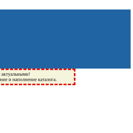
я актуальными!
ение и наполнение каталога.
Монино, Ивантеевка, подшипники, пневматика, метизы,
I, BSN, SPZ, РФ, BMZ, ХАРП, CX, РОЛТОМ, APZ, FBJ, KYK,