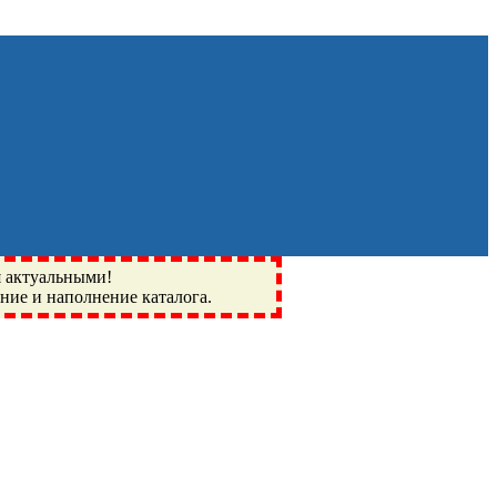
я актуальными!
ение и наполнение каталога.
Монино, Ивантеевка, подшипники, пневматика, метизы,
I, BSN, SPZ, РФ, BMZ, ХАРП, CX, РОЛТОМ, APZ, FBJ, KYK,