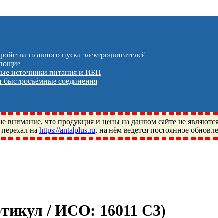
тройства плавного пуска электродвигателей
тующие
ые источники питания и ИБП
 быстросъёмные соединения
 внимание, что продукция и цены на данном сайте не являютс
 перехал на
https://antalplus.ru
, на нём ведется постоянное обновл
ый, Щелково, Москва, Пушкино, Королёв, Балашиха, Фряново, 
ПЗ, Neutral, WHX, ZWZ, CRAFT, СПЗ-4, NECTECH, KG, LQY, DP
Артикул / ИСО:
16011 C3
)