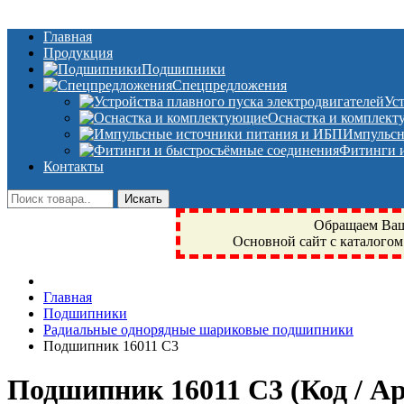
Главная
Продукция
Подшипники
Спецпредложения
Ус
Оснастка и комплек
Импульсн
Фитинги и
Контакты
Обращаем Ваше
Основной сайт с каталогом
Фрязино, Антал+, плюс, Свердловский, Загорянский, Юбилейн
Главная
техника, сварочные аппараты, NIS, NSK, JED, KPT, NXZ, Г
Подшипники
NTN, SKF, купить, заказать
Радиальные однорядные шариковые подшипники
Подшипник 16011 C3
Подшипник 16011 C3
(Код / 