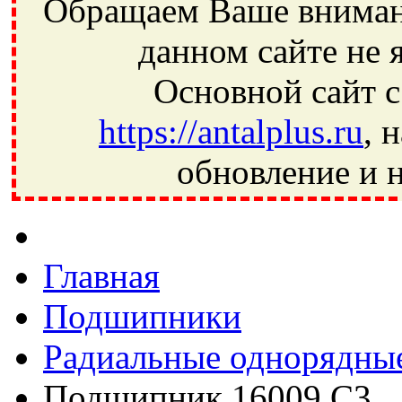
Обращаем Ваше внимани
данном сайте не 
Основной сайт с
https://antalplus.ru
, 
обновление и н
Фрязино, Антал+, плюс, Свердловский, Загорянский, Юбилей
Ивантеевка, подшипники, пневматика, метизы, техника, сваро
CRAFT, СПЗ-4, NECTECH, KG, LQY, DPI, BSN, SPZ, РФ, BMZ,
Главная
Подшипники
Радиальные однорядны
Подшипник 16009 C3