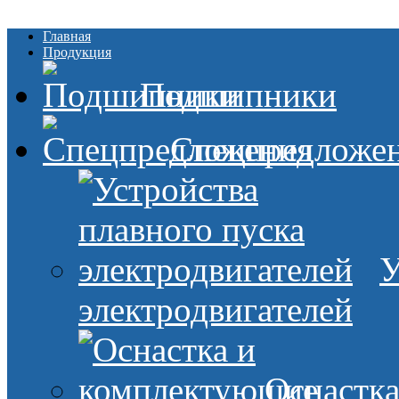
Главная
Продукция
Подшипники
Спецпредложе
У
электродвигателей
Оснастк