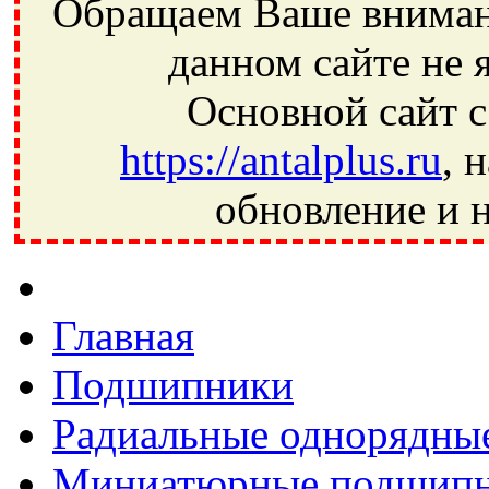
Обращаем Ваше внимани
данном сайте не 
Основной сайт с
https://antalplus.ru
, 
обновление и н
Фрязино, Антал+, плюс, Свердловский, Загорянский, Юбилей
Ивантеевка, подшипники, пневматика, метизы, техника, сваро
CRAFT, СПЗ-4, NECTECH, KG, LQY, DPI, BSN, SPZ, РФ, BMZ,
Главная
Подшипники
Радиальные однорядны
Миниатюрные подшип