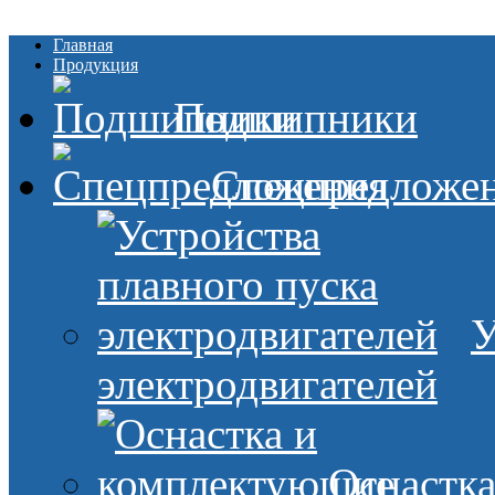
Главная
Продукция
Подшипники
Спецпредложе
У
электродвигателей
Оснастк