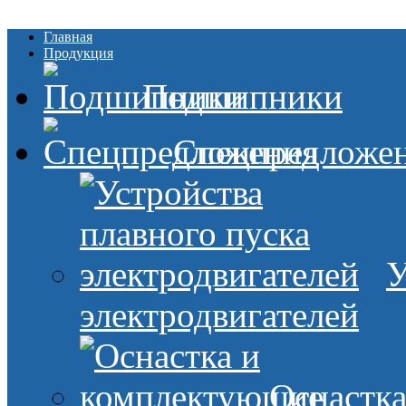
Главная
Продукция
Подшипники
Спецпредложе
У
электродвигателей
Оснастк