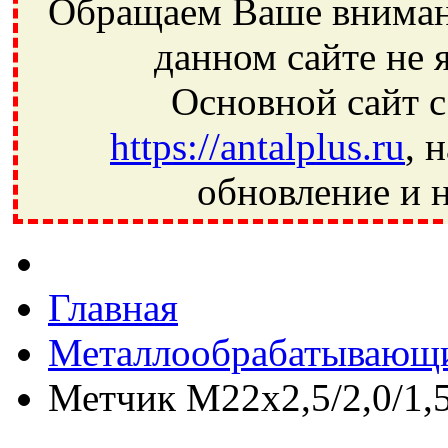
Обращаем Ваше внимани
данном сайте не 
Основной сайт с
https://antalplus.ru
, 
обновление и н
Фрязино, Антал+, плюс, Свердловский, Загорянский, Юбилей
Ивантеевка, подшипники, пневматика, метизы, техника, сваро
CRAFT, СПЗ-4, NECTECH, KG, LQY, DPI, BSN, SPZ, РФ, BMZ,
Главная
Металлообрабатывающи
Метчик М22х2,5/2,0/1,5/