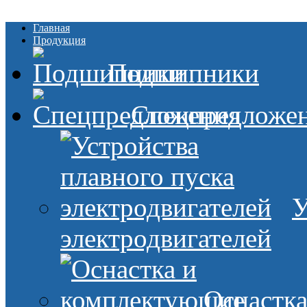
Главная
Продукция
Подшипники
Спецпредложе
У
электродвигателей
Оснастк