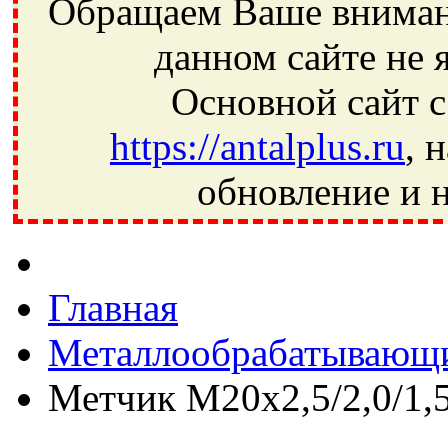
Обращаем Ваше внимани
данном сайте не 
Основной сайт с
https://antalplus.ru
, 
обновление и н
Фрязино, Антал+, плюс, Свердловский, Загорянский, Юбилей
Ивантеевка, подшипники, пневматика, метизы, техника, сваро
CRAFT, СПЗ-4, NECTECH, KG, LQY, DPI, BSN, SPZ, РФ, BMZ,
Главная
Металлообрабатывающи
Метчик M20x2,5/2,0/1,5/