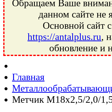
Обращаем Ваше внимани
данном сайте не 
Основной сайт с
https://antalplus.ru
, 
обновление и н
Фрязино, Антал+, плюс, Свердловский, Загорянский, Юбилей
Ивантеевка, подшипники, пневматика, метизы, техника, сваро
CRAFT, СПЗ-4, NECTECH, KG, LQY, DPI, BSN, SPZ, РФ, BMZ,
Главная
Металлообрабатывающи
Метчик M18х2,5/2,0/1,5