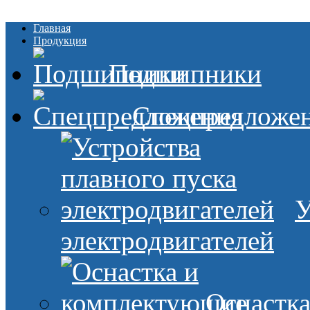
Главная
Продукция
Подшипники
Спецпредложе
У
электродвигателей
Оснастк