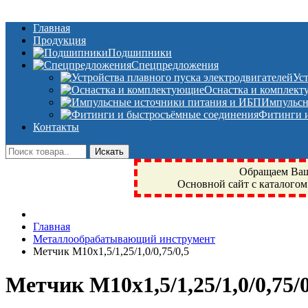
Главная
Продукция
Подшипники
Спецпредложения
Ус
Оснастка и комплек
Импульсн
Фитинги и
Контакты
Обращаем Ваше
Основной сайт с каталогом
Фрязино, Антал+, плюс, Свердловский, Загорянский, Юбилейн
Главная
техника, сварочные аппараты, NIS, NSK, JED, KPT, NXZ, Г
Металлообрабатывающий инструмент
NTN, SKF, купить, заказать
Метчик M10x1,5/1,25/1,0/0,75/0,5
Метчик M10x1,5/1,25/1,0/0,75/