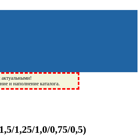
я актуальными!
ение и наполнение каталога.
Монино, Ивантеевка, подшипники, пневматика, метизы,
I, BSN, SPZ, РФ, BMZ, ХАРП, CX, РОЛТОМ, APZ, FBJ, KYK,
,5/1,25/1,0/0,75/0,5
)