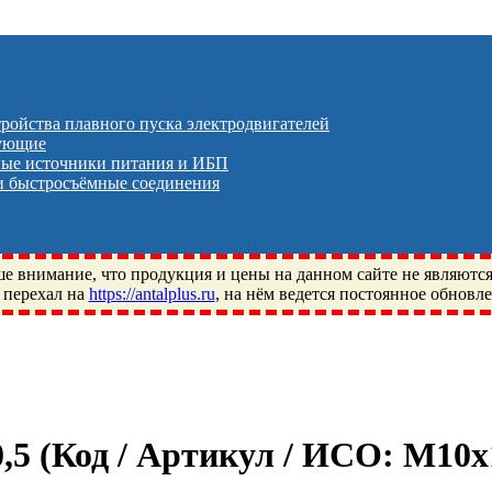
тройства плавного пуска электродвигателей
тующие
ые источники питания и ИБП
 быстросъёмные соединения
 внимание, что продукция и цены на данном сайте не являютс
 перехал на
https://antalplus.ru
, на нём ведется постоянное обновл
ый, Щелково, Москва, Пушкино, Королёв, Балашиха, Фряново, 
ПЗ, Neutral, WHX, ZWZ, CRAFT, СПЗ-4, NECTECH, KG, LQY, DP
0,5
(Код / Артикул / ИСО:
M10x1