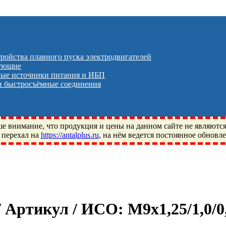
тройства плавного пуска электродвигателей
тующие
ые источники питания и ИБП
 быстросъёмные соединения
 внимание, что продукция и цены на данном сайте не являютс
 перехал на
https://antalplus.ru
, на нём ведется постоянное обновл
ый, Щелково, Москва, Пушкино, Королёв, Балашиха, Фряново, 
ПЗ, Neutral, WHX, ZWZ, CRAFT, СПЗ-4, NECTECH, KG, LQY, DP
 / Артикул / ИСО:
М9х1,25/1,0/0