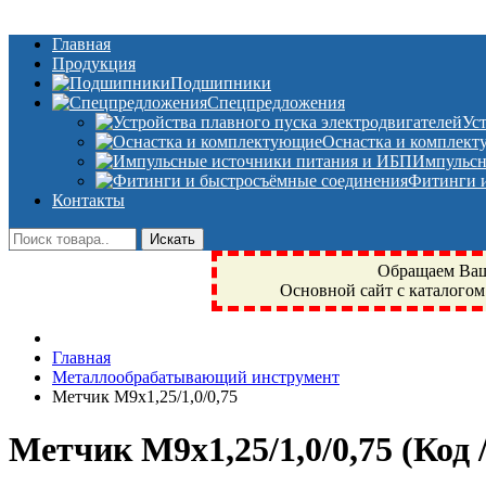
Главная
Продукция
Подшипники
Спецпредложения
Ус
Оснастка и комплек
Импульсн
Фитинги и
Контакты
Обращаем Ваше
Основной сайт с каталогом
Фрязино, Антал+, плюс, Свердловский, Загорянский, Юбилейн
Главная
техника, сварочные аппараты, NIS, NSK, JED, KPT, NXZ, Г
Металлообрабатывающий инструмент
NTN, SKF, купить, заказать
Метчик М9х1,25/1,0/0,75
Метчик М9х1,25/1,0/0,75
(Код