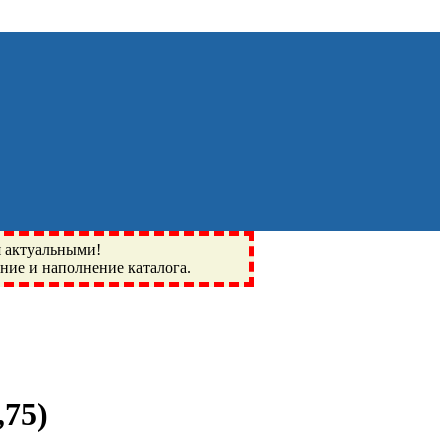
я актуальными!
ение и наполнение каталога.
Монино, Ивантеевка, подшипники, пневматика, метизы,
I, BSN, SPZ, РФ, BMZ, ХАРП, CX, РОЛТОМ, APZ, FBJ, KYK,
,75
)