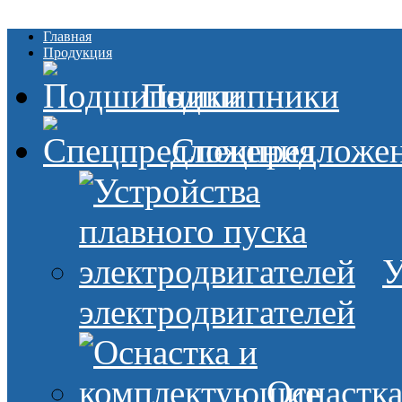
Главная
Продукция
Подшипники
Спецпредложе
У
электродвигателей
Оснастк