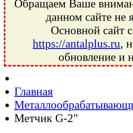
Обращаем Ваше внимани
данном сайте не 
Основной сайт с
https://antalplus.ru
, 
обновление и н
Фрязино, Антал+, плюс, Свердловский, Загорянский, Юбилей
Ивантеевка, подшипники, пневматика, метизы, техника, сваро
CRAFT, СПЗ-4, NECTECH, KG, LQY, DPI, BSN, SPZ, РФ, BMZ,
Главная
Металлообрабатывающи
Метчик G-2"