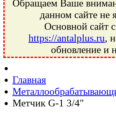
Обращаем Ваше внимани
данном сайте не 
Основной сайт с
https://antalplus.ru
, 
обновление и н
Фрязино, Антал+, плюс, Свердловский, Загорянский, Юбилей
Ивантеевка, подшипники, пневматика, метизы, техника, сваро
CRAFT, СПЗ-4, NECTECH, KG, LQY, DPI, BSN, SPZ, РФ, BMZ,
Главная
Металлообрабатывающи
Метчик G-1 3/4"