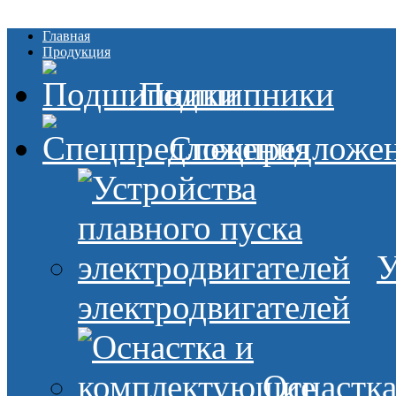
Главная
Продукция
Подшипники
Спецпредложе
У
электродвигателей
Оснастк