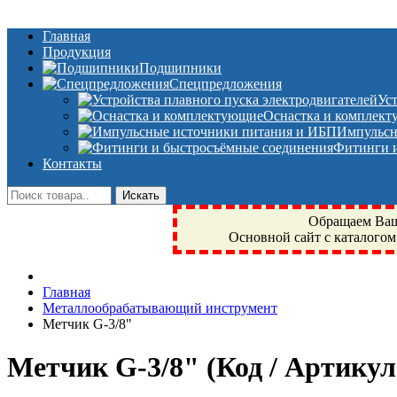
Главная
Продукция
Подшипники
Спецпредложения
Ус
Оснастка и комплек
Импульсн
Фитинги и
Контакты
Обращаем Ваше
Основной сайт с каталогом
Фрязино, Антал+, плюс, Свердловский, Загорянский, Юбилейн
Главная
техника, сварочные аппараты, NIS, NSK, JED, KPT, NXZ, Г
Металлообрабатывающий инструмент
NTN, SKF, купить, заказать
Метчик G-3/8"
Метчик G-3/8"
(Код / Артику