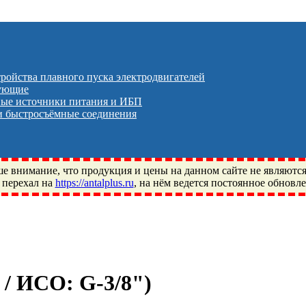
тройства плавного пуска электродвигателей
тующие
ые источники питания и ИБП
 быстросъёмные соединения
 внимание, что продукция и цены на данном сайте не являютс
 перехал на
https://antalplus.ru
, на нём ведется постоянное обновл
ый, Щелково, Москва, Пушкино, Королёв, Балашиха, Фряново, 
ПЗ, Neutral, WHX, ZWZ, CRAFT, СПЗ-4, NECTECH, KG, LQY, DP
л / ИСО:
G-3/8"
)