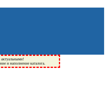
я актуальными!
ение и наполнение каталога.
Монино, Ивантеевка, подшипники, пневматика, метизы,
I, BSN, SPZ, РФ, BMZ, ХАРП, CX, РОЛТОМ, APZ, FBJ, KYK,