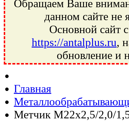
Обращаем Ваше внимани
данном сайте не 
Основной сайт с
https://antalplus.ru
, 
обновление и н
Фрязино, Антал+, плюс, Свердловский, Загорянский, Юбилей
Ивантеевка, подшипники, пневматика, метизы, техника, сваро
CRAFT, СПЗ-4, NECTECH, KG, LQY, DPI, BSN, SPZ, РФ, BMZ,
Главная
Металлообрабатывающи
Метчик М22х2,5/2,0/1,5