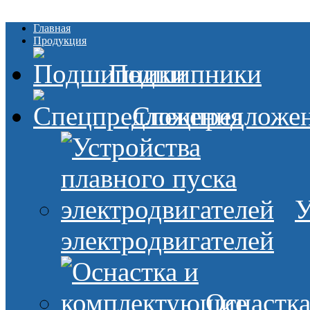
Главная
Продукция
Подшипники
Спецпредложе
У
электродвигателей
Оснастк