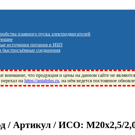
тройства плавного пуска электродвигателей
тующие
ые источники питания и ИБП
 быстросъёмные соединения
 внимание, что продукция и цены на данном сайте не являютс
 перехал на
https://antalplus.ru
, на нём ведется постоянное обновл
ый, Щелково, Москва, Пушкино, Королёв, Балашиха, Фряново, 
ПЗ, Neutral, WHX, ZWZ, CRAFT, СПЗ-4, NECTECH, KG, LQY, DP
од / Артикул / ИСО:
M20x2,5/2,0