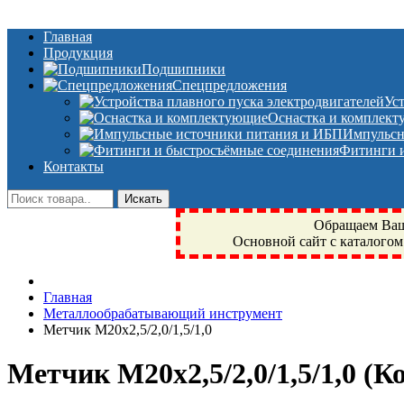
Главная
Продукция
Подшипники
Спецпредложения
Ус
Оснастка и комплек
Импульсн
Фитинги и
Контакты
Обращаем Ваше
Основной сайт с каталогом
Фрязино, Антал+, плюс, Свердловский, Загорянский, Юбилейн
Главная
техника, сварочные аппараты, NIS, NSK, JED, KPT, NXZ, Г
Металлообрабатывающий инструмент
NTN, SKF, купить, заказать
Метчик M20x2,5/2,0/1,5/1,0
Метчик M20x2,5/2,0/1,5/1,0
(К