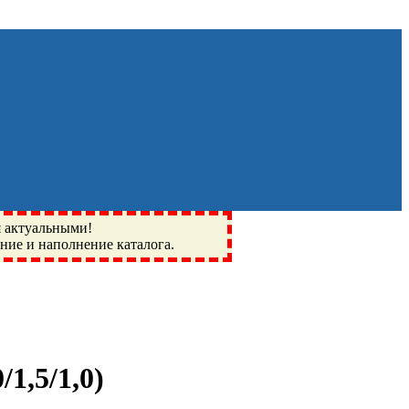
я актуальными!
ение и наполнение каталога.
Монино, Ивантеевка, подшипники, пневматика, метизы,
I, BSN, SPZ, РФ, BMZ, ХАРП, CX, РОЛТОМ, APZ, FBJ, KYK,
/1,5/1,0
)