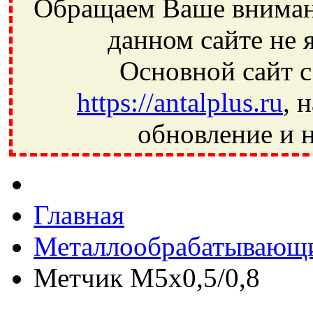
Обращаем Ваше внимани
данном сайте не 
Основной сайт с
https://antalplus.ru
, 
обновление и н
Фрязино, Антал+, плюс, Свердловский, Загорянский, Юбилей
Ивантеевка, подшипники, пневматика, метизы, техника, сваро
CRAFT, СПЗ-4, NECTECH, KG, LQY, DPI, BSN, SPZ, РФ, BMZ,
Главная
Металлообрабатывающи
Метчик M5x0,5/0,8