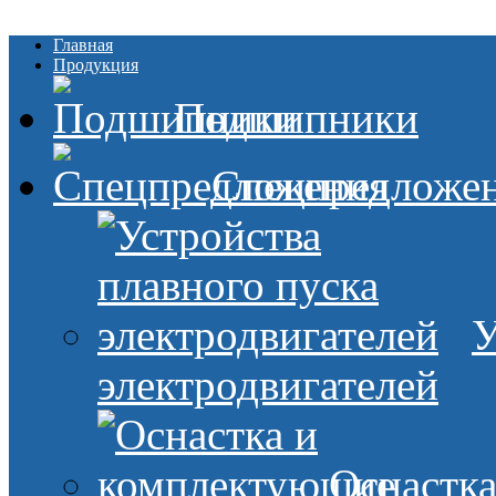
Главная
Продукция
Подшипники
Спецпредложе
У
электродвигателей
Оснастк