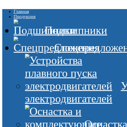
Главная
Продукция
Подшипники
Спецпредложе
У
электродвигателей
Оснастк