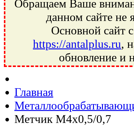
Обращаем Ваше внимани
данном сайте не 
Основной сайт с
https://antalplus.ru
, 
обновление и н
Фрязино, Антал+, плюс, Свердловский, Загорянский, Юбилей
Ивантеевка, подшипники, пневматика, метизы, техника, сваро
CRAFT, СПЗ-4, NECTECH, KG, LQY, DPI, BSN, SPZ, РФ, BMZ,
Главная
Металлообрабатывающи
Метчик M4x0,5/0,7