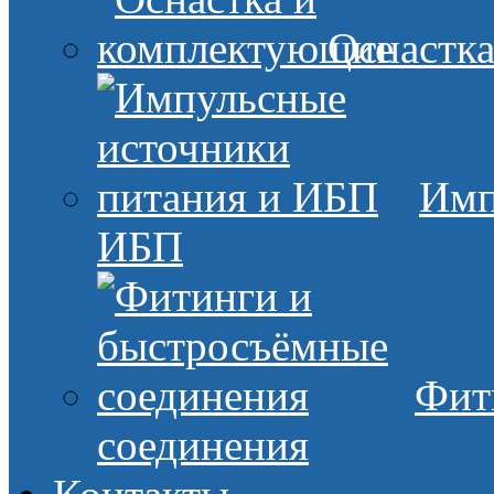
Оснастк
Имп
ИБП
Фит
соединения