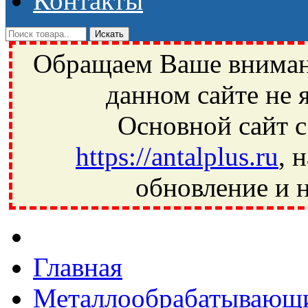
Контакты
Обращаем Ваше внимани
данном сайте не 
Основной сайт с
https://antalplus.ru
, 
обновление и н
Фрязино, Антал+, плюс, Свердловский, Загорянский, Юбилей
Ивантеевка, подшипники, пневматика, метизы, техника, сваро
CRAFT, СПЗ-4, NECTECH, KG, LQY, DPI, BSN, SPZ, РФ, BMZ,
Главная
Металлообрабатывающи