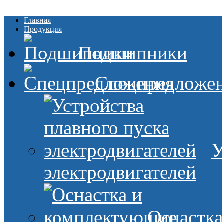
Главная
Продукция
Подшипники
Спецпредложе
У
электродвигателей
Оснастк