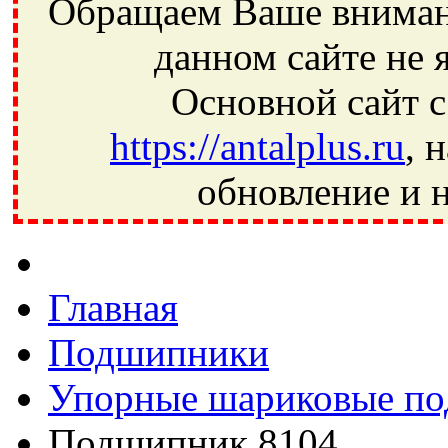
Обращаем Ваше внимани
данном сайте не 
Основной сайт с
https://antalplus.ru
, 
обновление и н
Фрязино, Антал+, плюс, Свердловский, Загорянский, Юбилей
Ивантеевка, подшипники, пневматика, метизы, техника, сваро
CRAFT, СПЗ-4, NECTECH, KG, LQY, DPI, BSN, SPZ, РФ, BMZ,
Главная
Подшипники
Упорные шариковые п
Подшипник 8104