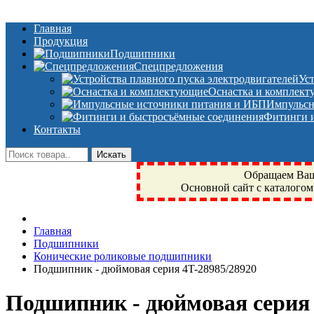
Главная
Продукция
Подшипники
Спецпредложения
Ус
Оснастка и комплек
Импульсн
Фитинги и
Контакты
Обращаем Ваше
Основной сайт с каталогом
Фрязино, Антал+, плюс, Свердловский, Загорянский, Юбилейн
Главная
техника, сварочные аппараты, NIS, NSK, JED, KPT, NXZ, Г
Подшипники
NTN, SKF, купить, заказать
Конические роликовые подшипники
Подшипник - дюймовая серия 4T-28985/28920
Подшипник - дюймовая серия 