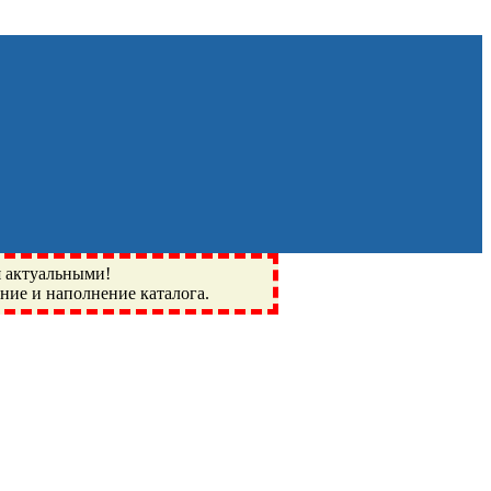
я актуальными!
ение и наполнение каталога.
Монино, Ивантеевка, подшипники, пневматика, метизы,
I, BSN, SPZ, РФ, BMZ, ХАРП, CX, РОЛТОМ, APZ, FBJ, KYK,