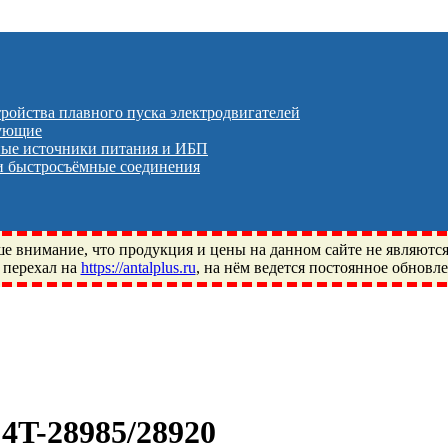
тройства плавного пуска электродвигателей
тующие
ые источники питания и ИБП
 быстросъёмные соединения
 внимание, что продукция и цены на данном сайте не являютс
 перехал на
https://antalplus.ru
, на нём ведется постоянное обновл
ый, Щелково, Москва, Пушкино, Королёв, Балашиха, Фряново, 
ПЗ, Neutral, WHX, ZWZ, CRAFT, СПЗ-4, NECTECH, KG, LQY, DP
4T-28985/28920