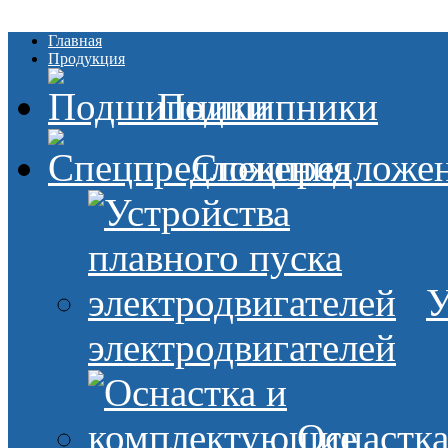
Главная
Продукция
Подшипники
Спецпредложе
У
электродвигателей
Оснастк