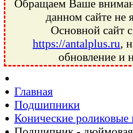
Обращаем Ваше внимани
данном сайте не 
Основной сайт с
https://antalplus.ru
, 
обновление и н
Фрязино, Антал+, плюс, Свердловский, Загорянский, Юбилей
Ивантеевка, подшипники, пневматика, метизы, техника, сваро
CRAFT, СПЗ-4, NECTECH, KG, LQY, DPI, BSN, SPZ, РФ, BMZ,
Главная
Подшипники
Конические роликовые
Подшипник - дюймовая 