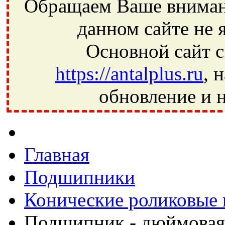
Обращаем Ваше внимани
данном сайте не 
Основной сайт с
https://antalplus.ru
, 
обновление и н
Фрязино, Антал+, плюс, Свердловский, Загорянский, Юбилей
Ивантеевка, подшипники, пневматика, метизы, техника, сваро
CRAFT, СПЗ-4, NECTECH, KG, LQY, DPI, BSN, SPZ, РФ, BMZ,
Главная
Подшипники
Конические роликовые
Подшипник - дюймовая 