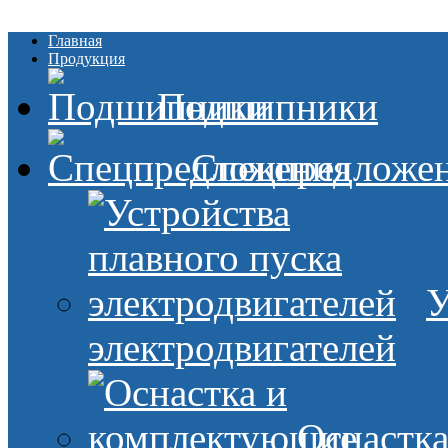
Главная
Продукция
Подшипники
Спецпредложе
У
электродвигателей
Оснастк