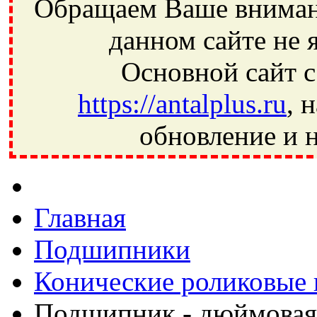
Обращаем Ваше внимани
данном сайте не 
Основной сайт с
https://antalplus.ru
, 
обновление и н
Фрязино, Антал+, плюс, Свердловский, Загорянский, Юбилей
Ивантеевка, подшипники, пневматика, метизы, техника, сваро
CRAFT, СПЗ-4, NECTECH, KG, LQY, DPI, BSN, SPZ, РФ, BMZ,
Главная
Подшипники
Конические роликовые
Подшипник - дюймовая 