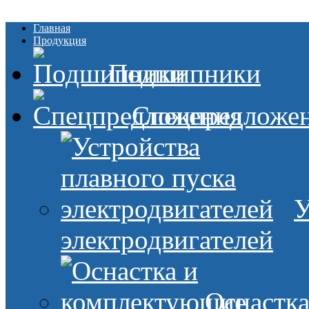
Главная
Продукция
Подшипники
Спецпредложе
У
электродвигателей
Оснастк