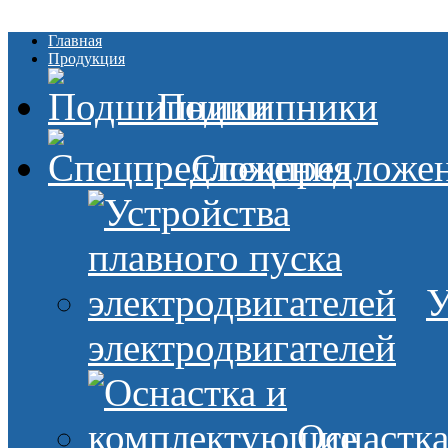
Главная
Продукция
Подшипники
Спецпредложе
У
электродвигателей
Оснастк