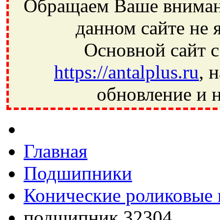
Обращаем Ваше внимани
данном сайте не 
Основной сайт с
https://antalplus.ru
, 
обновление и н
Фрязино, Антал+, плюс, Свердловский, Загорянский, Юбилей
Ивантеевка, подшипники, пневматика, метизы, техника, сваро
CRAFT, СПЗ-4, NECTECH, KG, LQY, DPI, BSN, SPZ, РФ, BMZ,
Главная
Подшипники
Конические роликовые
подшипник 32304