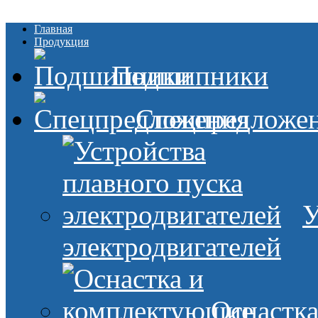
Главная
Продукция
Подшипники
Спецпредложе
У
электродвигателей
Оснастк