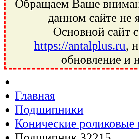
Обращаем Ваше внимани
данном сайте не 
Основной сайт с
https://antalplus.ru
, 
обновление и н
Фрязино, Антал+, плюс, Свердловский, Загорянский, Юбилей
Ивантеевка, подшипники, пневматика, метизы, техника, сваро
CRAFT, СПЗ-4, NECTECH, KG, LQY, DPI, BSN, SPZ, РФ, BMZ,
Главная
Подшипники
Конические роликовые
Подшипник 32215