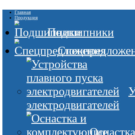
Главная
Продукция
Подшипники
Спецпредложе
У
электродвигателей
Оснастк