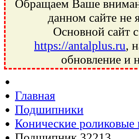
Обращаем Ваше внимани
данном сайте не 
Основной сайт с
https://antalplus.ru
, 
обновление и н
Фрязино, Антал+, плюс, Свердловский, Загорянский, Юбилей
Ивантеевка, подшипники, пневматика, метизы, техника, сваро
CRAFT, СПЗ-4, NECTECH, KG, LQY, DPI, BSN, SPZ, РФ, BMZ,
Главная
Подшипники
Конические роликовые
Подшипник 32213