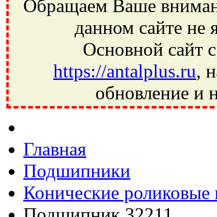
Обращаем Ваше внимани
данном сайте не 
Основной сайт с
https://antalplus.ru
, 
обновление и н
Фрязино, Антал+, плюс, Свердловский, Загорянский, Юбилей
Ивантеевка, подшипники, пневматика, метизы, техника, сваро
CRAFT, СПЗ-4, NECTECH, KG, LQY, DPI, BSN, SPZ, РФ, BMZ,
Главная
Подшипники
Конические роликовые
Подшипник 32211