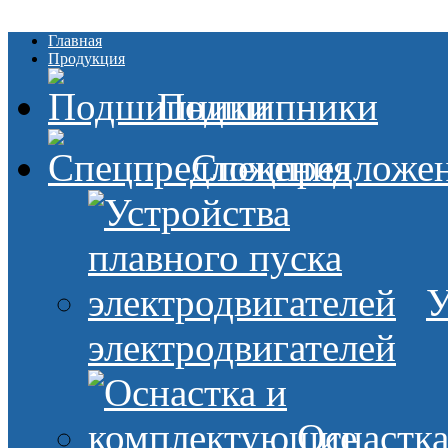
Главная
Продукция
Подшипники
Спецпредложе
У
электродвигателей
Оснастк