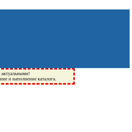
я актуальными!
ение и наполнение каталога.
Монино, Ивантеевка, подшипники, пневматика, метизы,
I, BSN, SPZ, РФ, BMZ, ХАРП, CX, РОЛТОМ, APZ, FBJ, KYK,