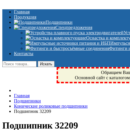
Главная
Продукция
Подшипники
Спецпредложения
Ус
Оснастка и комплек
Импульсн
Фитинги и
Контакты
Обращаем Ваше
Основной сайт с каталогом
Фрязино, Антал+, плюс, Свердловский, Загорянский, Юбилейн
Главная
техника, сварочные аппараты, NIS, NSK, JED, KPT, NXZ, Г
Подшипники
NTN, SKF, купить, заказать
Конические роликовые подшипники
Подшипник 32209
Подшипник 32209