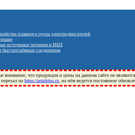
тройства плавного пуска электродвигателей
тующие
ые источники питания и ИБП
 быстросъёмные соединения
 внимание, что продукция и цены на данном сайте не являютс
 перехал на
https://antalplus.ru
, на нём ведется постоянное обновл
ый, Щелково, Москва, Пушкино, Королёв, Балашиха, Фряново, 
ПЗ, Neutral, WHX, ZWZ, CRAFT, СПЗ-4, NECTECH, KG, LQY, DP