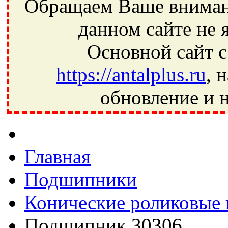
Обращаем Ваше внимани
данном сайте не 
Основной сайт с
https://antalplus.ru
, 
обновление и н
Фрязино, Антал+, плюс, Свердловский, Загорянский, Юбилей
Ивантеевка, подшипники, пневматика, метизы, техника, сваро
CRAFT, СПЗ-4, NECTECH, KG, LQY, DPI, BSN, SPZ, РФ, BMZ,
Главная
Подшипники
Конические роликовые
Подшипник 30306