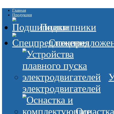
Главная
Продукция
Подшипники
Спецпредложе
У
электродвигателей
Оснастк